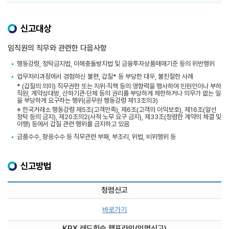
신고대상
임직원의 직무와 관련한 다음사항
행동강령, 청탁금지법, 이해충돌방지법 및 금융투자상품매매기준 등의 위반행위
업무처리과정에서 경험하신 불편, 갑질* 등 부당한 대우, 불친절한 사례
*
(갑질의 의미) 직무권한 또는 지위·직책 등의 영향력을 행사하여 민원인이나 부하
직원, 계약상대방, 산하기관·단체 등의 권리를 부당하게 제한하거나 의무가 없는 일
을 부당하게 요구하는 행위(공무원 행동강령 제13조의3)
※
한국거래소 행동강령 제5조(고객만족), 제6조(고객의 이익보호), 제16조(알선
청탁 등의 금지), 제20조의2(사적 노무 요구 금지), 제33조(청렴한 계약의 체결 및
이행) 등에서 갑질 관련 행위를 금지하고 있음
금품수수, 향응수수 등 직무관련 부패, 부조리, 위법, 비위행위 등
신고방법
청렴신고
바로가기
KRX 레드휘슬 헬프라인(익명신고)